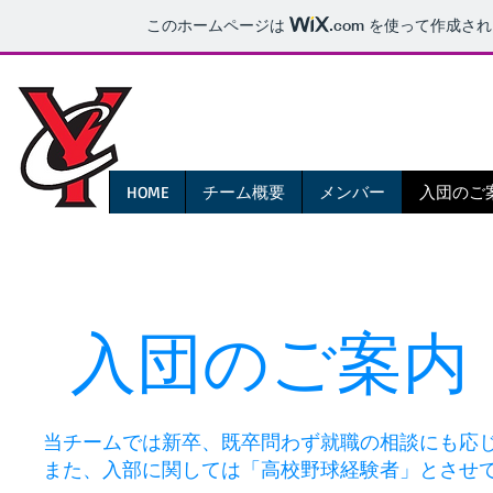
このホームページは
.com
を使って作成され
JABA日本野球連盟 神奈川県
横浜中央クラブ
HOME
チーム概要
メンバー
入団のご
入団のご案内
当チームでは新卒、既卒問わず就職の相談にも応じ
​また、入部に関しては「高校野球経験者」とさせ